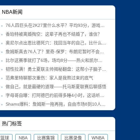
NBA新闻
76人四巨头在2K27里什么水平？平均93分，游戏里横着走
香珀特被离婚掏空：这辈子再也不结婚了，谁信？
奥尼尔点出恩比德死穴：找回当年的自己，比什么都重要
詹姆斯真去76人了？里奇-保罗：布朗尼暂时不会跟过去
比尔这赛季就打了6场，场均8分——热火和凯尔特人真敢接盘？
韧性拉满！勇士夏联主帅揭秘翻盘：这帮小子脑子里只有战术
范弗里特聊那次重伤：家人是我熬过来的底气
做自己，就是最硬的道理——托马斯夏联赛后聊感悟
字母哥自曝：打阿德巴约前得多睡4小时，这话听着像玩笑
Shams爆料：詹姆斯一拖再拖，自由市场8到10人干等
热门标签
篮球
NBA
比赛集锦
比赛录像
WNBA