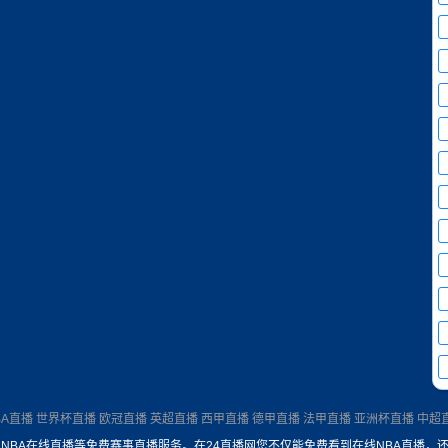
BA直播
世界杯直播
欧冠直播
英超直播
西甲直播
德甲直播
法甲直播
亚洲杯直播
中超
，NBA在线直播等免费赛事直播服务。在24直播网您不仅能免费看到在线NBA直播，