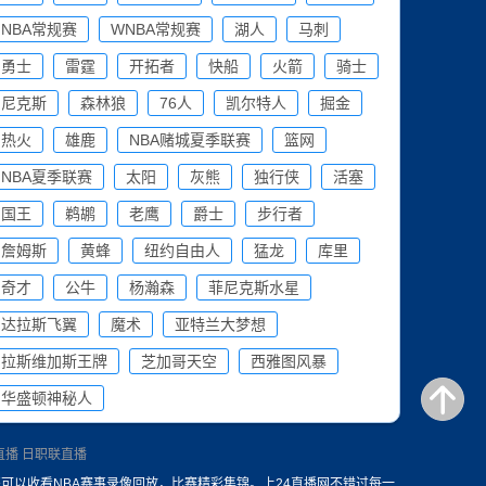
NBA常规赛
WNBA常规赛
湖人
马刺
勇士
雷霆
开拓者
快船
火箭
骑士
尼克斯
森林狼
76人
凯尔特人
掘金
热火
雄鹿
NBA赌城夏季联赛
篮网
NBA夏季联赛
太阳
灰熊
独行侠
活塞
国王
鹈鹕
老鹰
爵士
步行者
詹姆斯
黄蜂
纽约自由人
猛龙
库里
奇才
公牛
杨瀚森
菲尼克斯水星
达拉斯飞翼
魔术
亚特兰大梦想
拉斯维加斯王牌
芝加哥天空
西雅图风暴
华盛顿神秘人
直播
日职联直播
还可以收看NBA赛事录像回放，比赛精彩集锦。上24直播网不错过每一