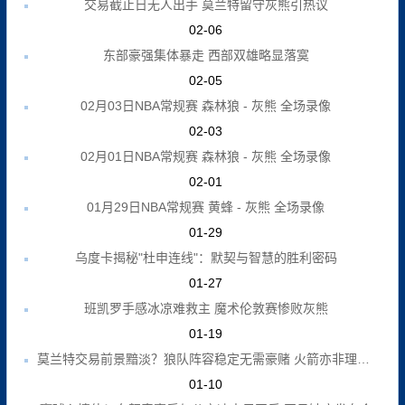
交易截止日无人出手 莫兰特留守灰熊引热议
02-06
东部豪强集体暴走 西部双雄略显落寞
02-05
02月03日NBA常规赛 森林狼 - 灰熊 全场录像
02-03
02月01日NBA常规赛 森林狼 - 灰熊 全场录像
02-01
01月29日NBA常规赛 黄蜂 - 灰熊 全场录像
01-29
乌度卡揭秘"杜申连线"：默契与智慧的胜利密码
01-27
班凯罗手感冰凉难救主 魔术伦敦赛惨败灰熊
01-19
莫兰特交易前景黯淡？狼队阵容稳定无需豪赌 火箭亦非理想下家
01-10