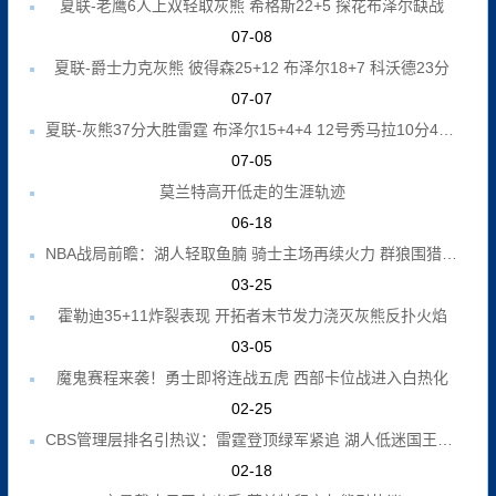
夏联-老鹰6人上双轻取灰熊 希格斯22+5 探花布泽尔缺战
07-08
夏联-爵士力克灰熊 彼得森25+12 布泽尔18+7 科沃德23分
07-07
夏联-灰熊37分大胜雷霆 布泽尔15+4+4 12号秀马拉10分4助2帽
07-05
莫兰特高开低走的生涯轨迹
06-18
NBA战局前瞻：湖人轻取鱼腩 骑士主场再续火力 群狼围猎火箭 勇士险中求胜
03-25
霍勒迪35+11炸裂表现 开拓者末节发力浇灭灰熊反扑火焰
03-05
魔鬼赛程来袭！勇士即将连战五虎 西部卡位战进入白热化
02-25
CBS管理层排名引热议：雷霆登顶绿军紧追 湖人低迷国王垫底
02-18