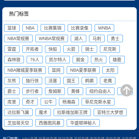
热门标签
篮球
NBA
比赛集锦
比赛录像
WNBA
NBA常规赛
WNBA常规赛
湖人
马刺
勇士
雷霆
开拓者
快船
火箭
骑士
尼克斯
森林狼
76人
凯尔特人
掘金
热火
雄鹿
NBA赌城夏季联赛
篮网
NBA夏季联赛
太阳
灰熊
独行侠
活塞
国王
鹈鹕
老鹰
爵士
步行者
詹姆斯
黄蜂
纽约自由人
猛龙
库里
奇才
公牛
杨瀚森
菲尼克斯水星
达拉斯飞翼
魔术
拉斯维加斯王牌
亚特兰大梦想
芝加哥天空
西雅图风暴
华盛顿神秘人
热门联赛：
NBA直播
世界杯直播
欧冠直播
英超直播
西甲直播
德甲直播
法甲直播