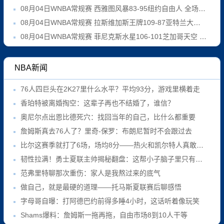
08月04日WNBA常规赛 西雅图风暴83-95纽约自由人 全场集锦
08月04日WNBA常规赛 拉斯维加斯王牌109-87亚特兰大梦想 全场集锦
08月04日WNBA常规赛 菲尼克斯水星106-101芝加哥天空 全场集锦
NBA新闻
76人四巨头在2K27里什么水平？平均93分，游戏里横着走
香珀特被离婚掏空：这辈子再也不结婚了，谁信？
奥尼尔点出恩比德死穴：找回当年的自己，比什么都重要
詹姆斯真去76人了？里奇-保罗：布朗尼暂时不会跟过去
比尔这赛季就打了6场，场均8分——热火和凯尔特人真敢接盘？
韧性拉满！勇士夏联主帅揭秘翻盘：这帮小子脑子里只有战术
范弗里特聊那次重伤：家人是我熬过来的底气
做自己，就是最硬的道理——托马斯夏联赛后聊感悟
字母哥自曝：打阿德巴约前得多睡4小时，这话听着像玩笑
Shams爆料：詹姆斯一拖再拖，自由市场8到10人干等