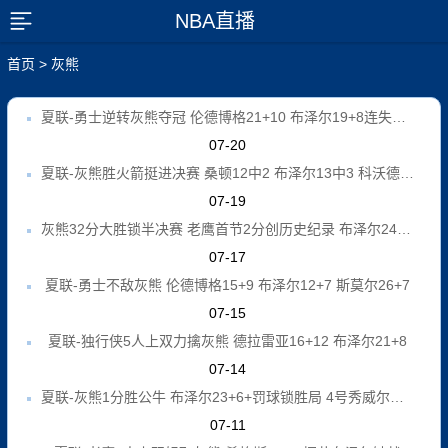
NBA直播
展开菜单
首页
>
灰熊
夏联-勇士逆转灰熊夺冠 伦德博格21+10 布泽尔19+8连失关键球
07-20
夏联-灰熊胜火箭挺进决赛 桑顿12中2 布泽尔13中3 科沃德28+6
07-19
灰熊32分大胜锁半决赛 老鹰首节2分创历史纪录 布泽尔24分7板
07-17
夏联-勇士不敌灰熊 伦德博格15+9 布泽尔12+7 斯莫尔26+7
07-15
夏联-独行侠5人上双力擒灰熊 德拉雷亚16+12 布泽尔21+8
07-14
夏联-灰熊1分胜公牛 布泽尔23+6+罚球锁胜局 4号秀威尔逊35+5
07-11