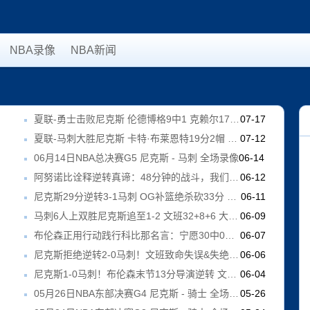
NBA录像
NBA新闻
8
夏联-勇士击败尼克斯 伦德博格9中1 克赖尔17+5 阿金斯21分
07-17
4
夏联-马刺大胜尼克斯 卡特·布莱恩特19分2帽 尼克尔16分2帽
07-12
1
06月14日NBA总决赛G5 尼克斯 - 马刺 全场录像
06-14
4
阿努诺比诠释逆转真谛：48分钟的战斗，我们从不提前退场
06-12
尼克斯29分逆转3-1马刺 OG补篮绝杀砍33分 福克斯连续犯错
06-11
9
马刺6人上双胜尼克斯追至1-2 文班32+8+6 大头32分&末节12分
06-09
9
布伦森正用行动践行科比那名言：宁愿30中0也不愿9中0！
06-07
尼克斯拒绝逆转2-0马刺！文班致命失误&失绝杀 唐斯21+13
06-06
尼克斯1-0马刺！布伦森末节13分导演逆转 文班21中6&6失误！
06-04
05月26日NBA东部决赛G4 尼克斯 - 骑士 全场录像
05-26