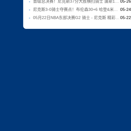
晋级总决赛！尼克斯37分大胜横扫骑士 唐斯19分 哈登2球5失误
05-2
尼克斯3-0骑士夺赛点！布伦森30+6 哈登&米切尔合计11失误
05-2
05月22日NBA东部决赛G2 骑士 - 尼克斯 精彩镜头
05-2