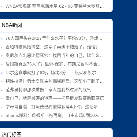
WNBA常规赛 菲尼克斯水星 82 - 96 亚特兰大梦想 全场集锦
NBA新闻
76人四巨头在2K27里什么水平？平均93分，游戏里横着走
香珀特被离婚掏空：这辈子再也不结婚了，谁信？
奥尼尔点出恩比德死穴：找回当年的自己，比什么都重要
詹姆斯真去76人了？里奇-保罗：布朗尼暂时不会跟过去
比尔这赛季就打了6场，场均8分——热火和凯尔特人真敢接盘？
韧性拉满！勇士夏联主帅揭秘翻盘：这帮小子脑子里只有战术
范弗里特聊那次重伤：家人是我熬过来的底气
做自己，就是最硬的道理——托马斯夏联赛后聊感悟
字母哥自曝：打阿德巴约前得多睡4小时，这话听着像玩笑
Shams爆料：詹姆斯一拖再拖，自由市场8到10人干等
热门标签