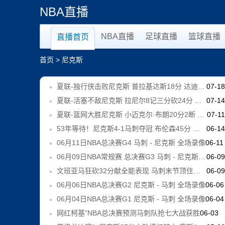
NBA直播
NBA直播
足球直播
篮球直播
直播首页
首页
>
尼克斯
夏联-独行侠击败尼克斯 普拉基达斯18分 达迪耶19+5
07-1
夏联-活塞不敌尼克斯 拉尼尔8记三分砍24分 卡伊尔19分
07-1
夏联-篮网大胜尼克斯 小迈克尔·布朗20分2断 杰明20分
07-1
53年等待！尼克斯4-1马刺夺冠 布伦森45分 唐斯6犯 文班19+14
06-1
06月11日NBA总决赛G4 马刺 - 尼克斯 全场录像
06-11
06月09日NBA常规赛 总决赛G3 马刺 - 尼克斯 全场录像
06-0
文班亚马狂砍32分献全能表现 马刺末节顶住反扑险胜尼克斯
06-0
06月06日NBA总决赛G2 尼克斯 - 马刺 全场录像
06-06
06月04日NBA总决赛G1 尼克斯 - 马刺 全场录像
06-04
网红柯基”NBA总决赛预测马刺队抢七大战获胜
06-03