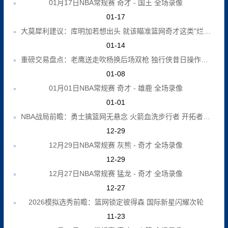
01月17日NBA常规赛 奇才 - 国王 全场录像
01-17
大莫犀利建议：库明加若想出头 就该瞄准篮网奇才这类"烂队"
01-14
重磅交易盘点：老鹰送走吹杨换后场双枪 独行侠昔日操作再引热议
01-08
01月01日NBA常规赛 奇才 - 雄鹿 全场录像
01-01
NBA战局前瞻：勇士擒篮网无悬念 火箭血洗步行者 开拓者主场退敌
12-29
12月29日NBA常规赛 灰熊 - 奇才 全场录像
12-29
12月27日NBA常规赛 猛龙 - 奇才 全场录像
12-27
2026模拟选秀前瞻：篮网锁定彼得森 国际新星闪耀次轮
11-23