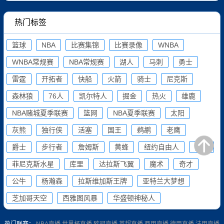
热门标签
篮球
NBA
比赛集锦
比赛录像
WNBA
WNBA常规赛
NBA常规赛
湖人
马刺
勇士
雷霆
开拓者
快船
火箭
骑士
尼克斯
森林狼
76人
凯尔特人
掘金
热火
雄鹿
NBA赌城夏季联赛
篮网
NBA夏季联赛
太阳
灰熊
独行侠
活塞
国王
鹈鹕
老鹰
爵士
步行者
詹姆斯
黄蜂
纽约自由人
猛龙
菲尼克斯水星
库里
达拉斯飞翼
魔术
奇才
公牛
杨瀚森
拉斯维加斯王牌
亚特兰大梦想
芝加哥天空
西雅图风暴
华盛顿神秘人
热门联赛：
NBA直播
世界杯直播
欧冠直播
英超直播
西甲直播
德甲直播
法甲直播