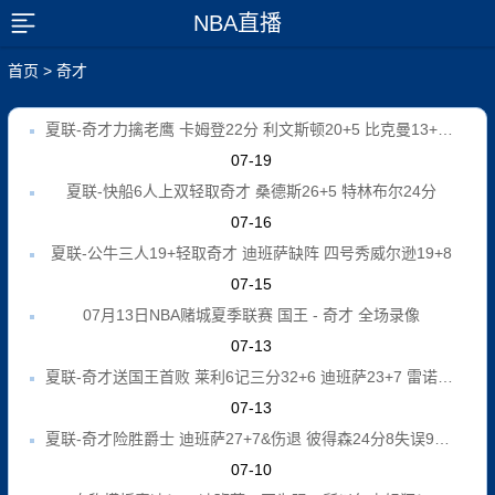
NBA直播
展开菜单
首页
>
奇才
夏联-奇才力擒老鹰 卡姆登22分 利文斯顿20+5 比克曼13+6+15
07-19
夏联-快船6人上双轻取奇才 桑德斯26+5 特林布尔24分
07-16
夏联-公牛三人19+轻取奇才 迪班萨缺阵 四号秀威尔逊19+8
07-15
07月13日NBA赌城夏季联赛 国王 - 奇才 全场录像
07-13
夏联-奇才送国王首败 莱利6记三分32+6 迪班萨23+7 雷诺20+12
07-13
夏联-奇才险胜爵士 迪班萨27+7&伤退 彼得森24分8失误9犯规
07-10