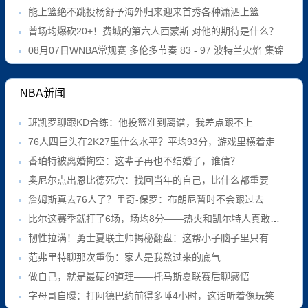
能上篮绝不跳投杨舒予海外归来迎来首秀各种潇洒上篮
曾场均爆砍20+！费城的第六人西蒙斯 对他的期待是什么？
08月07日WNBA常规赛 多伦多节奏 83 - 97 波特兰火焰 集锦
NBA新闻
班凯罗聊跟KD合练：他投篮准到离谱，我差点跟不上
76人四巨头在2K27里什么水平？平均93分，游戏里横着走
香珀特被离婚掏空：这辈子再也不结婚了，谁信？
奥尼尔点出恩比德死穴：找回当年的自己，比什么都重要
詹姆斯真去76人了？里奇-保罗：布朗尼暂时不会跟过去
比尔这赛季就打了6场，场均8分——热火和凯尔特人真敢接盘？
韧性拉满！勇士夏联主帅揭秘翻盘：这帮小子脑子里只有战术
范弗里特聊那次重伤：家人是我熬过来的底气
做自己，就是最硬的道理——托马斯夏联赛后聊感悟
字母哥自曝：打阿德巴约前得多睡4小时，这话听着像玩笑