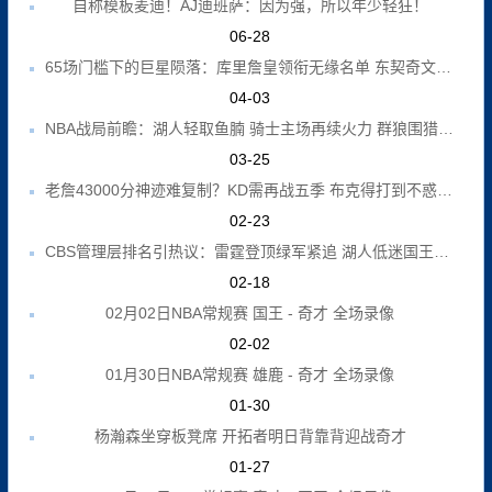
自称模板麦迪！AJ迪班萨：因为强，所以年少轻狂！
06-28
65场门槛下的巨星陨落：库里詹皇领衔无缘名单 东契奇文班命悬一线
04-03
NBA战局前瞻：湖人轻取鱼腩 骑士主场再续火力 群狼围猎火箭 勇士险中求胜
03-25
老詹43000分神迹难复制？KD需再战五季 布克得打到不惑之年
02-23
CBS管理层排名引热议：雷霆登顶绿军紧追 湖人低迷国王垫底
02-18
02月02日NBA常规赛 国王 - 奇才 全场录像
02-02
01月30日NBA常规赛 雄鹿 - 奇才 全场录像
01-30
杨瀚森坐穿板凳席 开拓者明日背靠背迎战奇才
01-27