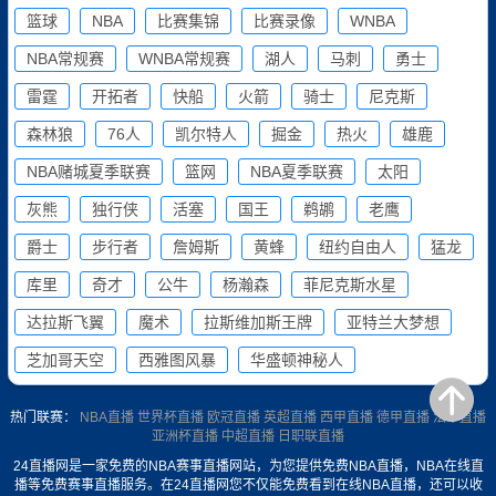
篮球
NBA
比赛集锦
比赛录像
WNBA
NBA常规赛
WNBA常规赛
湖人
马刺
勇士
雷霆
开拓者
快船
火箭
骑士
尼克斯
森林狼
76人
凯尔特人
掘金
热火
雄鹿
NBA赌城夏季联赛
篮网
NBA夏季联赛
太阳
灰熊
独行侠
活塞
国王
鹈鹕
老鹰
爵士
步行者
詹姆斯
黄蜂
纽约自由人
猛龙
库里
奇才
公牛
杨瀚森
菲尼克斯水星
达拉斯飞翼
魔术
拉斯维加斯王牌
亚特兰大梦想
芝加哥天空
西雅图风暴
华盛顿神秘人
热门联赛：
NBA直播
世界杯直播
欧冠直播
英超直播
西甲直播
德甲直播
法甲直播
亚洲杯直播
中超直播
日职联直播
24直播网是一家免费的NBA赛事直播网站，为您提供免费NBA直播，NBA在线直
播等免费赛事直播服务。在24直播网您不仅能免费看到在线NBA直播，还可以收