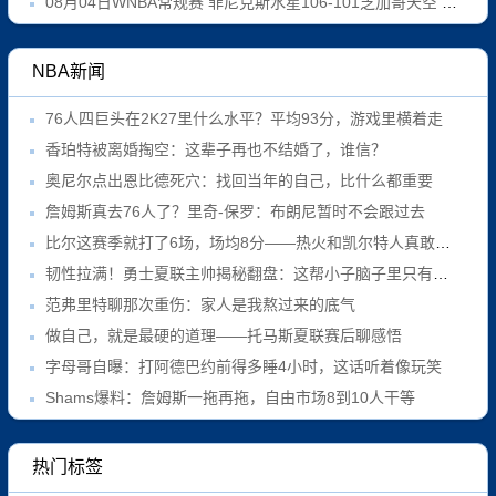
08月04日WNBA常规赛 菲尼克斯水星106-101芝加哥天空 全场集锦
NBA新闻
76人四巨头在2K27里什么水平？平均93分，游戏里横着走
香珀特被离婚掏空：这辈子再也不结婚了，谁信？
奥尼尔点出恩比德死穴：找回当年的自己，比什么都重要
詹姆斯真去76人了？里奇-保罗：布朗尼暂时不会跟过去
比尔这赛季就打了6场，场均8分——热火和凯尔特人真敢接盘？
韧性拉满！勇士夏联主帅揭秘翻盘：这帮小子脑子里只有战术
范弗里特聊那次重伤：家人是我熬过来的底气
做自己，就是最硬的道理——托马斯夏联赛后聊感悟
字母哥自曝：打阿德巴约前得多睡4小时，这话听着像玩笑
Shams爆料：詹姆斯一拖再拖，自由市场8到10人干等
热门标签