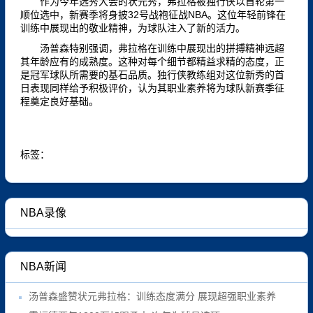
作为今年选秀大会的状元秀，弗拉格被独行侠以首轮第一
顺位选中，新赛季将身披32号战袍征战NBA。这位年轻前锋在
训练中展现出的敬业精神，为球队注入了新的活力。
汤普森特别强调，弗拉格在训练中展现出的拼搏精神远超
其年龄应有的成熟度。这种对每个细节都精益求精的态度，正
是冠军球队所需要的基石品质。独行侠教练组对这位新秀的首
日表现同样给予积极评价，认为其职业素养将为球队新赛季征
程奠定良好基础。
标签
：
NBA录像
NBA新闻
汤普森盛赞状元弗拉格：训练态度满分 展现超强职业素养