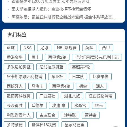
霍福德两年1200万加盟勇士 次年为球员选项
里夫斯婉拒湖人续约：商业抉择不掩紫金情怀
阿德尔曼：瓦兰丘纳斯将获全新战术空间 掘金体系释放其潜能
热门标签
篮球
NBA
足球
NBL常规赛
英超
西甲
香港金牛
勇士
西甲第2轮
毕尔巴鄂竞技vs巴列卡诺
多米尼加男篮
尼加拉瓜男篮
英超第2轮
纽卡斯尔联vs利物浦
东亚杯
日本队
比赛录像
西班牙人
马洛卡
西甲第4轮
掘金
湖人
盐南苏科雄狮
广西威壮
湖北文旅
江西鲸裕清酒
长沙勇胜
廷德尔
埃迪-豪
水晶宫
纽卡
利雅得青年人
吉达联合
沙特联
蒙特雷
多特蒙德
世俱杯18决赛
皇家马德里