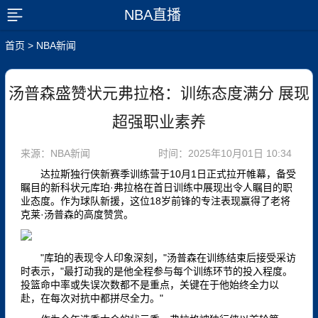
NBA直播
展开菜单
首页
>
NBA新闻
汤普森盛赞状元弗拉格：训练态度满分 展现
超强职业素养
来源：NBA新闻
时间：2025年10月01日 10:34
达拉斯独行侠新赛季训练营于10月1日正式拉开帷幕，备受
瞩目的新科状元库珀·弗拉格在首日训练中展现出令人瞩目的职
业态度。作为球队新援，这位18岁前锋的专注表现赢得了老将
克莱·汤普森的高度赞赏。
"库珀的表现令人印象深刻，"汤普森在训练结束后接受采访
时表示，"最打动我的是他全程参与每个训练环节的投入程度。
投篮命中率或失误次数都不是重点，关键在于他始终全力以
赴，在每次对抗中都拼尽全力。"