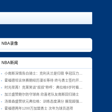
NBA录像
NBA新闻
小南斯深情告白骑士：克利夫兰是归宿 争冠压力是恩赐
霍福德坦言休赛期经历漫长等待 终与勇士签约开启新篇章
时光荏苒！克莱笑谈"叔叔"称呼：弗拉格9岁时看我与欧文总决赛对决
加兰盛赞鲍尔防守球商 欣喜老队友南斯回归骑士
汤普森盛赞状元弗拉格：训练态度满分 展现超强职业素养
霍福德两年1200万加盟勇士 次年为球员选项