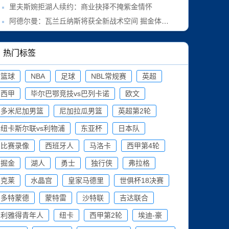
里夫斯婉拒湖人续约：商业抉择不掩紫金情怀
阿德尔曼：瓦兰丘纳斯将获全新战术空间 掘金体系释放其潜能
热门标签
篮球
NBA
足球
NBL常规赛
英超
西甲
毕尔巴鄂竞技vs巴列卡诺
欧文
多米尼加男篮
尼加拉瓜男篮
英超第2轮
纽卡斯尔联vs利物浦
东亚杯
日本队
比赛录像
西班牙人
马洛卡
西甲第4轮
掘金
湖人
勇士
独行侠
弗拉格
克莱
水晶宫
皇家马德里
世俱杯18决赛
多特蒙德
蒙特雷
沙特联
吉达联合
利雅得青年人
纽卡
西甲第2轮
埃迪-豪