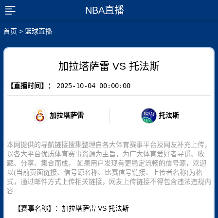
NBA直播
展开菜单
首页
>
篮球直播
加拉塔萨雷 VS 托法斯
【直播时间】：
2025-10-04 00:00:00
加拉塔萨雷
托法斯
本网提供的导航链接搜集整理自各大体育赛事平台及网友补充上传，
以各大平台优质体育赛事资源为主旨，为广大体育爱好者寻觅、收
藏、分享、集合而成， 如果用户发现有更稳定流畅的信号源，欢迎
以(当前页面链接、信号源名称、比赛信号链接、上传者名称)为格
式，通过邮件方式上传相关链接，网友上传链接不得包含违法违规内
容
【赛事名称】：加拉塔萨雷 VS 托法斯