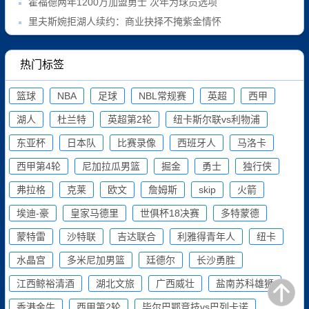
霍福德两年1200万加盟勇士 次年为球员选项
里夫斯婉拒湖人续约：商业抉择不掩紫金情怀
热门标签
篮球
NBA
足球
NBL常规赛
英超
西甲
湖人
杜兰特
英超第2轮
纽卡斯尔联vs利物浦
东亚杯
日本队
比赛录像
西班牙人
马洛卡
西甲第4轮
尼加拉瓜男篮
掘金
勇士
独行侠
弗拉格
克莱
欧文
詹姆斯
skip
火箭
埃迪-豪
皇家马德里
世俱杯18决赛
多特蒙德
蒙特雷
沙特联
吉达联合
利雅得青年人
纽卡
水晶宫
多米尼加男篮
廷德尔
长沙勇胜
江西鲸裕清酒
湖北文旅
广西威壮
盐南苏科雄狮
香港金牛
西甲第2轮
毕尔巴鄂竞技vs巴列卡诺