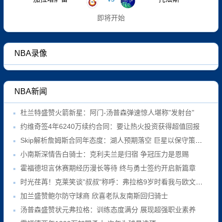
即将开始
NBA录像
NBA新闻
杜兰特盛赞火箭新星：阿门-汤普森弹速惊人堪称"发射台"
约维奇签4年6240万续约合同：要让热火投资获得超值回报
Skip解析詹姆斯合同年态度：湖人预期落空 巨星以保守策略回应
小南斯深情告白骑士：克利夫兰是归宿 争冠压力是恩赐
霍福德坦言休赛期经历漫长等待 终与勇士签约开启新篇章
时光荏苒！克莱笑谈"叔叔"称呼：弗拉格9岁时看我与欧文总决赛对决
加兰盛赞鲍尔防守球商 欣喜老队友南斯回归骑士
汤普森盛赞状元弗拉格：训练态度满分 展现超强职业素养