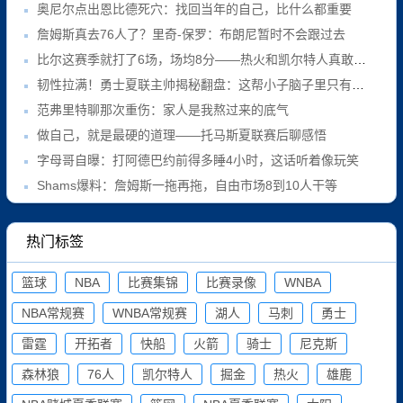
奥尼尔点出恩比德死穴：找回当年的自己，比什么都重要
詹姆斯真去76人了？里奇-保罗：布朗尼暂时不会跟过去
比尔这赛季就打了6场，场均8分——热火和凯尔特人真敢接盘？
韧性拉满！勇士夏联主帅揭秘翻盘：这帮小子脑子里只有战术
范弗里特聊那次重伤：家人是我熬过来的底气
做自己，就是最硬的道理——托马斯夏联赛后聊感悟
字母哥自曝：打阿德巴约前得多睡4小时，这话听着像玩笑
Shams爆料：詹姆斯一拖再拖，自由市场8到10人干等
热门标签
篮球
NBA
比赛集锦
比赛录像
WNBA
NBA常规赛
WNBA常规赛
湖人
马刺
勇士
雷霆
开拓者
快船
火箭
骑士
尼克斯
森林狼
76人
凯尔特人
掘金
热火
雄鹿