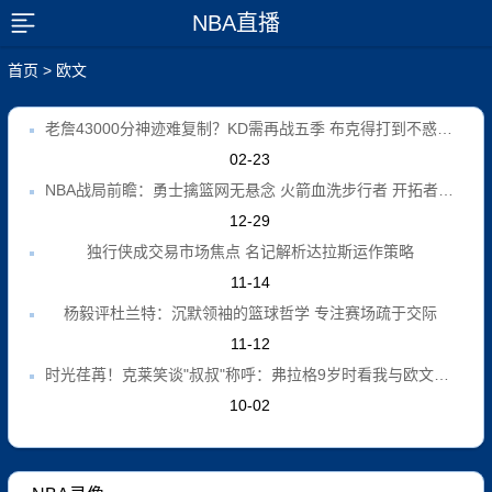
NBA直播
展开菜单
首页
>
欧文
老詹43000分神迹难复制？KD需再战五季 布克得打到不惑之年
02-23
NBA战局前瞻：勇士擒篮网无悬念 火箭血洗步行者 开拓者主场退敌
12-29
独行侠成交易市场焦点 名记解析达拉斯运作策略
11-14
杨毅评杜兰特：沉默领袖的篮球哲学 专注赛场疏于交际
11-12
时光荏苒！克莱笑谈"叔叔"称呼：弗拉格9岁时看我与欧文总决赛对决
10-02