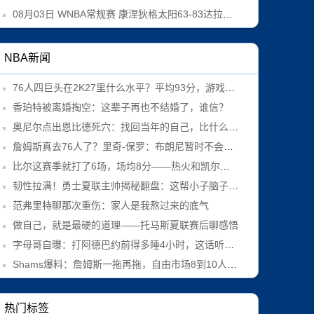
08月03日 WNBA常规赛 康涅狄格太阳63-83达拉斯飞翼 全场集锦
NBA新闻
76人四巨头在2K27里什么水平？平均93分，游戏里横着走
香珀特被离婚掏空：这辈子再也不结婚了，谁信？
奥尼尔点出恩比德死穴：找回当年的自己，比什么都重要
詹姆斯真去76人了？里奇-保罗：布朗尼暂时不会跟过去
比尔这赛季就打了6场，场均8分——热火和凯尔特人真敢接盘？
韧性拉满！勇士夏联主帅揭秘翻盘：这帮小子脑子里只有战术
范弗里特聊那次重伤：家人是我熬过来的底气
做自己，就是最硬的道理——托马斯夏联赛后聊感悟
字母哥自曝：打阿德巴约前得多睡4小时，这话听着像玩笑
Shams爆料：詹姆斯一拖再拖，自由市场8到10人干等
热门标签