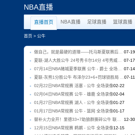
NBA直播
NBA直播
足球直播
篮球直播
直播首页
首页
>
公牛
做自己，就是最硬的道理——托马斯夏联赛后聊感悟
07-1
夏联-湖人大胜公牛 24号秀卡尔14分 4号秀威尔逊21+8+8失误
07-1
07月14日NBA赌城夏季联赛 公牛 - 爵士 全场录像
07-1
夏联-灰熊1分胜公牛 布泽尔23+6+罚球锁胜局 4号秀威尔逊35+5
07-1
02月22日NBA常规赛 活塞 - 公牛 全场录像
02-22
02月04日NBA常规赛 公牛 - 雄鹿 全场录像
02-04
01月27日NBA常规赛 湖人 - 公牛 全场录像
01-27
01月17日NBA常规赛 公牛 - 篮网 全场录像
01-17
替补火力全开！里德33+7助狼群撕碎公牛 联盟第六人争夺战白热化
12-3
12月15日NBA常规赛 鹈鹕 - 公牛 全场录像
12-15