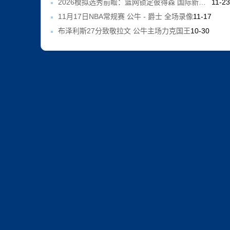
2026模拟选秀前瞻：篮网锁定彼得森 国际新星闪耀次轮
11-2
11月17日NBA常规赛 公牛 - 爵士 全场录像
11-17
布泽利斯27分致敬拉文 公牛主场力克国王
10-30