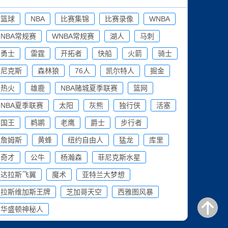
篮球
NBA
比赛集锦
比赛录像
WNBA
NBA常规赛
WNBA常规赛
湖人
马刺
勇士
雷霆
开拓者
快船
火箭
骑士
尼克斯
森林狼
76人
凯尔特人
掘金
热火
雄鹿
NBA赌城夏季联赛
篮网
NBA夏季联赛
太阳
灰熊
独行侠
活塞
国王
鹈鹕
老鹰
爵士
步行者
詹姆斯
黄蜂
纽约自由人
猛龙
库里
奇才
公牛
杨瀚森
菲尼克斯水星
达拉斯飞翼
魔术
亚特兰大梦想
拉斯维加斯王牌
芝加哥天空
西雅图风暴
华盛顿神秘人