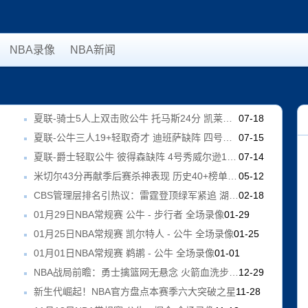
NBA录像
NBA新闻
9
夏联-骑士5人上双击败公牛 托马斯24分 凯莱布·威尔逊休战
07-18
7
夏联-公牛三人19+轻取奇才 迪班萨缺阵 四号秀威尔逊19+8
07-15
4
夏联-爵士轻取公牛 彼得森缺阵 4号秀威尔逊19+8+5帽罚球6中0
07-14
1
米切尔43分再献季后赛杀神表现 历史40+榜单上乔丹38次笑傲群雄
05-12
CBS管理层排名引热议：雷霆登顶绿军紧追 湖人低迷国王垫底
02-18
01月29日NBA常规赛 公牛 - 步行者 全场录像
01-29
01月25日NBA常规赛 凯尔特人 - 公牛 全场录像
01-25
01月01日NBA常规赛 鹈鹕 - 公牛 全场录像
01-01
0
NBA战局前瞻：勇士擒篮网无悬念 火箭血洗步行者 开拓者主场退敌
12-29
新生代崛起！NBA官方盘点本赛季六大突破之星
11-28